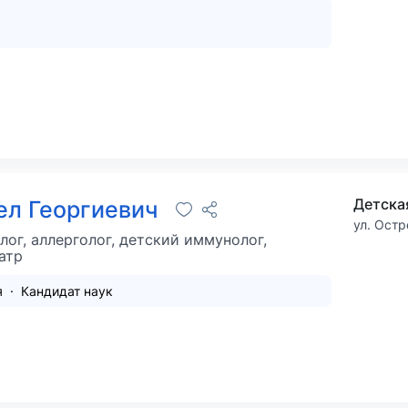
Детска
ел Георгиевич
ул. Остр
лог, аллерголог, детский иммунолог,
атр
я
Кандидат наук