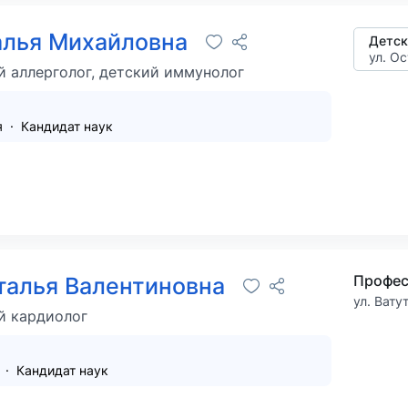
алья Михайловна
Детск
ул. Ос
й аллерголог, детский иммунолог
я
Кандидат наук
Профес
талья Валентиновна
ул. Вату
й кардиолог
я
Кандидат наук