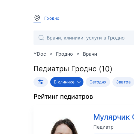
Гродно
»
»
YDoc
Гродно
Врачи
Педиатры Гродно
В клинике
Сегодня
Завтра
Рейтинг
педиатров
Мулярчик 
Педиатр