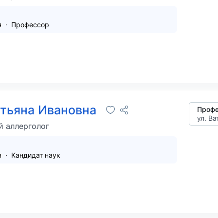
я
Профессор
атьяна Ивановна
Профе
ул. Ва
й аллерголог
я
Кандидат наук