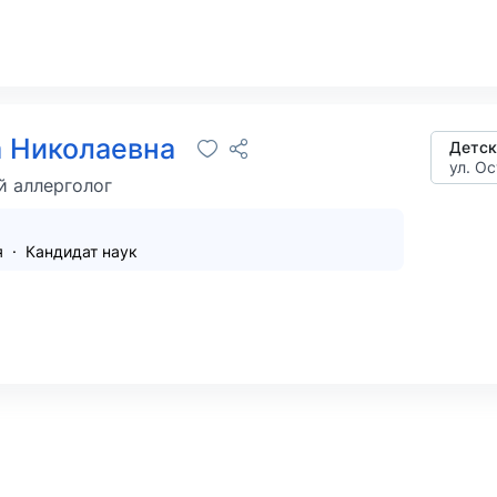
а Николаевна
Детск
ул. Ос
й аллерголог
я
Кандидат наук