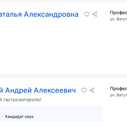
Профес
аталья Александровна
ул. Вату
Профес
й Андрей Алексеевич
ул. Вату
й гастроэнтеролог
я
Кандидат наук