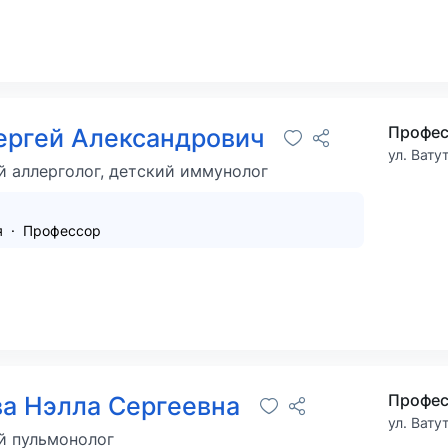
Профес
ергей Александрович
ул. Вату
й аллерголог, детский иммунолог
я
Профессор
Профес
а Нэлла Сергеевна
ул. Вату
й пульмонолог