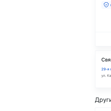
Свя
29-я 
ул. К
Друг