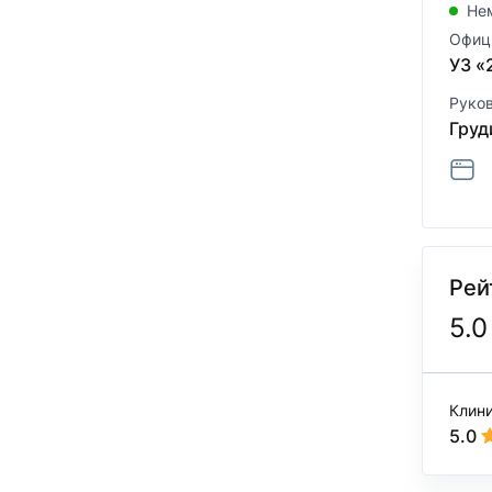
Не
Офиц
УЗ «
Руко
Груд
Рей
5.0
Клин
5.0