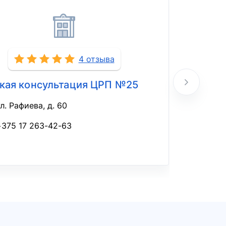
4 отзыва
кая консультация ЦРП №25
Женска
полик
л. Рафиева, д. 60
ул
+375 17 263-42-63
+3