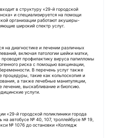
входит в структуру «29-й городской
нска» и специализируется на помощи
кой организации работают акушеры-
ляющие широкий спектр услуг.
я на диагностике и лечении различных
леваний, включая патологии шейки матки,
е проводят профилактику вируса папилломы
огенного риска с помощью вакцинации,
еременности. В перечень услуг также
е процедуры, такие как кольпоскопия и
ования, а также лечебные манипуляции,
 лечение, выскабливание и биопсию.
дицинские услуги.
ии «29-й городской поликлиники города
 на автобусе № 40, 107, троллейбусе № 19,
акси № 1076 до остановки «Колледж
.