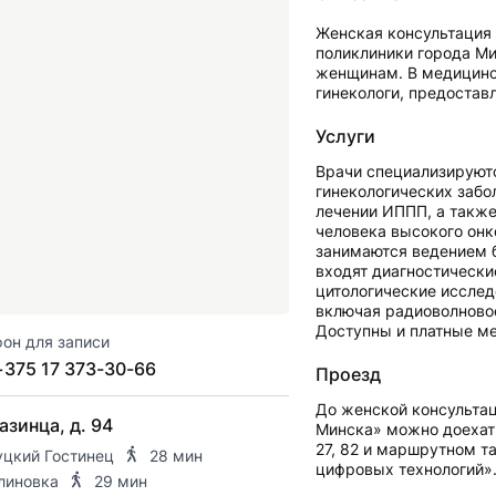
Женская консультация 
поликлиники города Ми
женщинам. В медицинс
гинекологи, предостав
Услуги
Врачи специализируютс
гинекологических забо
лечении ИППП, а такж
человека высокого онк
занимаются ведением б
входят диагностически
цитологические исслед
включая радиоволновое
Доступны и платные ме
он для записи
+375 17 373-30-66
Проезд
До женской консультац
азинца, д. 94
Минска» можно доехать
27, 82 и маршрутном т
уцкий Гостинец
28 мин
цифровых технологий»
линовка
29 мин