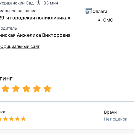
моршанский Сад
33 мин
иальное название
Оплата
29-я городская поликлиника»
ОМС
водитель
инская Анжелика Викторовна
Официальный сайт
тинг
ика
Врачи
Нет оценок