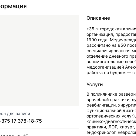
ормация
Описание
«35-я городская клин
организация, предост
1990 года. Медучрежде
рассчитано на 850 пос
специализированная ме
отделение дневного пр
вспомогательные лече
медорганизацией Алек
работы: по будням — с 
Услуги
В поликлинике развёрн
врачебной практики, л
реабилитации, хирурги
функциональной диагно
он для записи
ортопедических услуг)
+375 17 378-18-75
клинико-диагностическ
практики, ЛОР, хирург,
эндокринолог, невролог