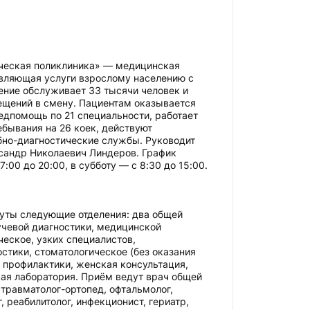
ическая поликлиника» — медицинская
авляющая услуги взрослому населению с
ние обслуживает 33 тысячи человек и
ещений в смену. Пациентам оказывается
дпомощь по 21 специальности, работает
ебывания на 26 коек, действуют
бно-диагностические службы. Руководит
сандр Николаевич Линдеров. График
7:00 до 20:00, в субботу — с 8:30 до 15:00.
уты следующие отделения: два общей
учевой диагностики, медицинской
ческое, узких специалистов,
стики, стоматологическое (без оказания
, профилактики, женская консультация,
ая лаборатория. Приём ведут врач общей
 травматолог-ортопед, офтальмолог,
, реабилитолог, инфекционист, гериатр,