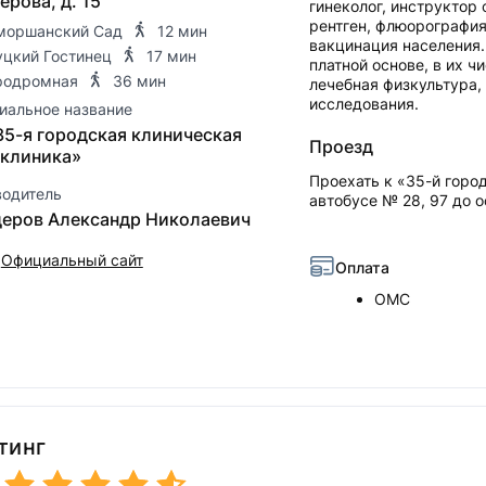
ерова, д. 15
гинеколог, инструктор
рентген, флюорография
моршанский Сад
12 мин
вакцинация населения.
уцкий Гостинец
17 мин
платной основе, в их ч
родромная
36 мин
лечебная физкультура,
исследования.
иальное название
35-я городская клиническая
Проезд
клиника»
Проехать к «35-й горо
водитель
автобусе № 28, 97 до 
еров Александр Николаевич
Официальный сайт
Оплата
ОМС
тинг