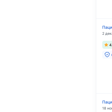
Паци
2 дек
4
Паци
18 но