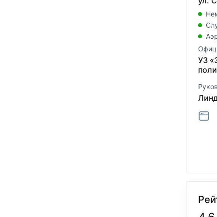
ул. С
Не
Сл
Аэ
Офиц
УЗ «
поли
Руко
Линд
Рей