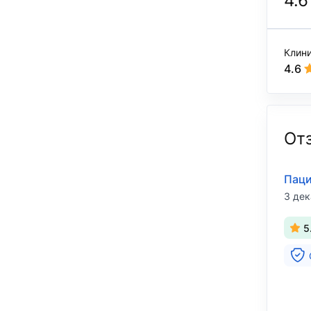
4.6
Клин
4.6
От
Паци
3 дек
5