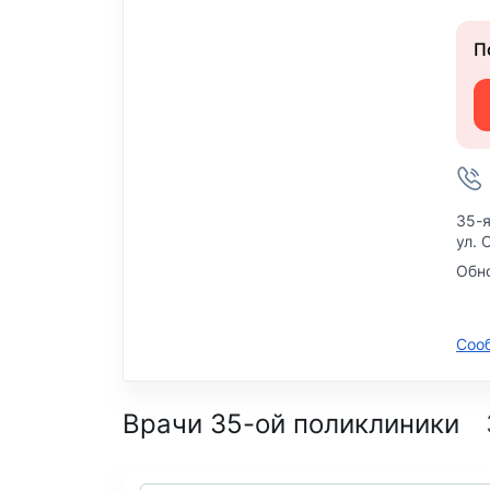
П
35-я
ул. 
Обно
Соо
Врачи 35-ой поликлиники