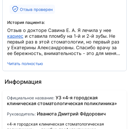
Отзыв проверен
История пациента:
Отзыв о докторе Савина Е. А. Я лечила у нее
кариес
​ и ставила пломбу на 1-й и 2-й зубы. Не
первый раз в этой стоматологии, но первый раз
у Екатерины Александровны. Спасибо врачу за
ее бережность, внимательность - это для меня
очень важно, так как я трусиха, когда дело
Читать полностью
касается лечения у стоматолога. Я лечила зубы
как-то в известной коммерческой клинике, и
было гораздо дороже, но, на удивление, там мне
Информация
понравилось меньше, чем у Екатерины
Александровны. Пролеченные зубы выглядят
отлично. Спасибо огромное! Обязательно приду
УЗ «4-я городская
Официальное название:
еще.
клиническая стоматологическая поликлиника»
Иванюта Дмитрий Фёдорович
Руководитель:
«4-я городская клиническая стоматологическая