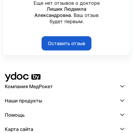
«Клиническая и рентгенологическая диагностик
Еще нет отзывов о докторе
Лишик Людмила
2022
Александровна
. Ваш отзыв
«Специальные методы диагностики (рентгенологи
будет первым.
Оставить отзыв
Компания МедРокет
Компания МедРокет
Наши продукты
О YDoc
Реквизиты компании
ПроДокторов
Помощь
ПроТаблетки
ПроБолезни
База знаний
МедТочка
Карта сайта
Регистрация врача