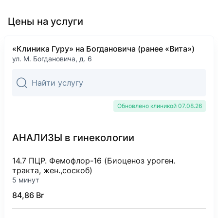
Опыт работы
Образование
Повышение квалификации
Цены на услуги
Медицинский центр «Терра Медика»
2003
Гродненский государственный медицинский уни
«Лечебно-профилактическая помощь женщинам п
2017 — н. в.
1998
«Клиника Гуру» на Богдановича (ранее «Вита»)
Врач акушер-гинеколог
2004
Лечебное дело
ул. М. Богдановича, д. 6
«Репродуктивная медицина»
Базовое образование
2007
Белорусская медицинская академия последипло
«Оперативная гинекология»
2010
Обновлено клиникой 07.08.26
2012
Физиотерапия
«Правовые технологии управления охраной труд
Циклы переподготовки
АНАЛИЗЫ в гинекологии
2014
Белорусская медицинская академия последипло
«Физические факторы в лечении и реабилитации
14.7 ПЦР. Фемофлор-16 (Биоценоз уроген.
2011
2014
тракта, жен.,соскоб)
Акушерство и гинекология
«Неотложная помощь и интенсивная терапия в а
5 минут
Ординатура
84,86 Br
2017
«Современные методы профилактики, диагностик