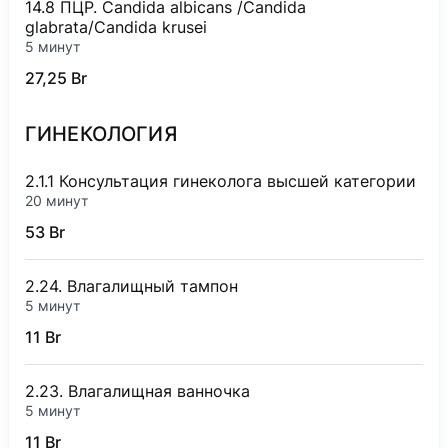
14.8 ПЦР. Candida albicans /Candida
2018
glabrata/Candida krusei
«Лазерные технологии в косметологии и пласти
5 минут
27,25 Br
2019
«Актуальные вопросы репродуктивного здоровья
ГИНЕКОЛОГИЯ
2020
«Инновационные технологии фото- и лазеротера
2.1.1 Консультация гинеколога высшей категории
20 минут
53 Br
2.24. Влагалищный тампон
5 минут
11 Br
2.23. Влагалищная ванночка
5 минут
11 Br