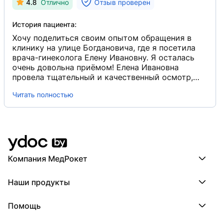
4.8
Отлично
Отзыв проверен
История пациента:
Хочу поделиться своим опытом обращения в
клинику на улице Богдановича, где я посетила
врача-гинеколога Елену Ивановну. Я осталась
очень довольна приёмом! Елена Ивановна
провела тщательный и качественный осмотр,
который позволил выявить проблемы, о которых
Читать полностью
я даже не подозревала. Она проявила высокий
профессионализм и внимательность, задавая
вопросы о моих жалобах за последнее время.
Это помогло ей составить полную картину моего
состояния и предложить оптимальные решения.
Отдельно хочу отметить доброжелательное
отношение и комфортную атмосферу в кабинете.
Компания МедРокет
Я чувствовала себя защищённой и понятой.
Компания МедРокет
Теперь я уверена, что нахожусь в надёжных
Наши продукты
О YDoc
руках. Она выявила мою проблему и за короткий
Реквизиты компании
срок её решила!
ПроДокторов
Помощь
ПроТаблетки
ПроБолезни