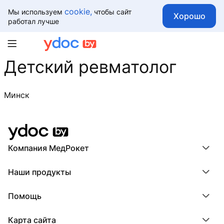
cookie,
Мы используем
чтобы сайт
Хорошо
работал лучше
Детский ревматолог
Минск
Компания МедРокет
Компания МедРокет
Наши продукты
О YDoc
Реквизиты компании
ПроДокторов
Помощь
ПроТаблетки
ПроБолезни
База знаний
МедТочка
Карта сайта
Регистрация врача