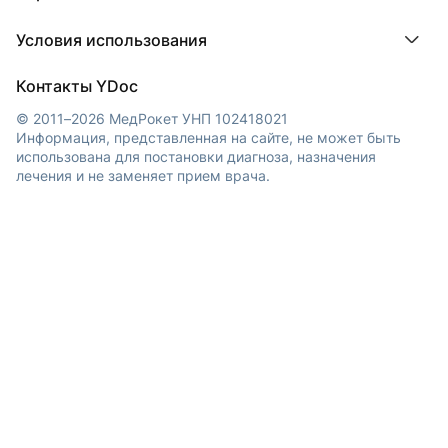
МедЛок
Регистрация клиники
Города
Условия использования
Регионы
Врачи
Пользовательское соглашение
Клиники
Контакты YDoc
Публикация материалов
Обработка персональных данных
© 2011–2026 МедРокет УНП 102418021
Информация, представленная на сайте, не может быть
использована для постановки диагноза, назначения
лечения и не заменяет прием врача.