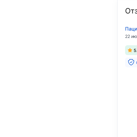
От
Паци
22 ию
5