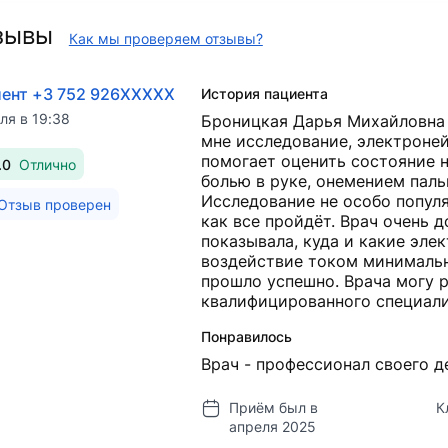
зывы
Как мы проверяем отзывы?
ент +3 752 926XXXXX
История пациента
ля в 19:38
Броницкая Дарья Михайловна 
мне исследование, электроне
помогает оценить состояние 
.0
Отлично
болью в руке, онемением пал
Исследование не особо популя
Отзыв проверен
как все пройдёт. Врач очень д
показывала, куда и какие эле
воздействие током минимально
прошло успешно. Врача могу 
квалифицированного специали
Понравилось
Врач - профессионал своего д
Приём был в
К
апреля 2025