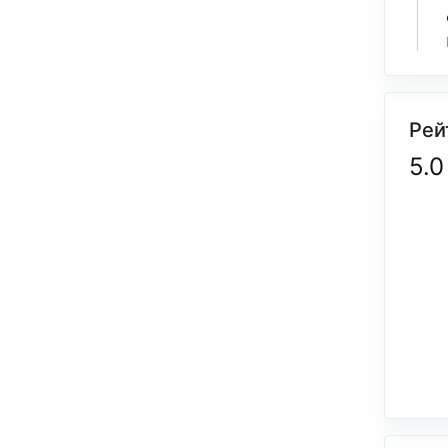
Рей
5.0