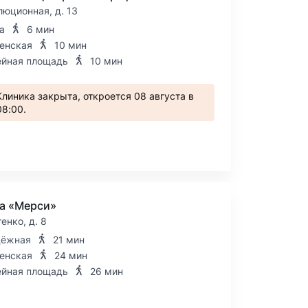
люционная, д. 13
а
6 мин
енская
10 мин
йная площадь
10 мин
Клиника закрыта, откроется 08 августа в
08:00.
а «Мерси»
тенко, д. 8
дёжная
21 мин
енская
24 мин
йная площадь
26 мин