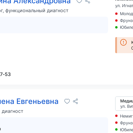
ина Александровна
ул. Игна
г, функциональный диагност
Моло
Фрунз
Юбиле
27-53
ена Евгеньевна
ул. Ви
 диагност
Немиг
Фрунз
я
Юбиле