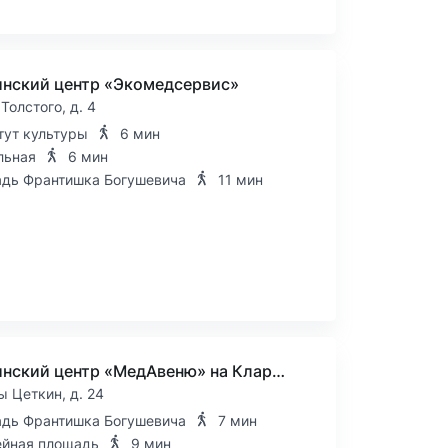
нский центр «Экомедсервис»
 Толстого, д. 4
тут культуры
6 мин
льная
6 мин
дь Франтишка Богушевича
11 мин
Медицинский центр «МедАвеню» на Клары Цеткин
ы Цеткин, д. 24
дь Франтишка Богушевича
7 мин
йная площадь
9 мин