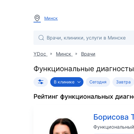
Минск
»
»
YDoc
Минск
Врачи
Функциональные диагносты
В клинике
Сегодня
Завтра
Рейтинг
функциональных диагн
Борисова 
Функциональный 