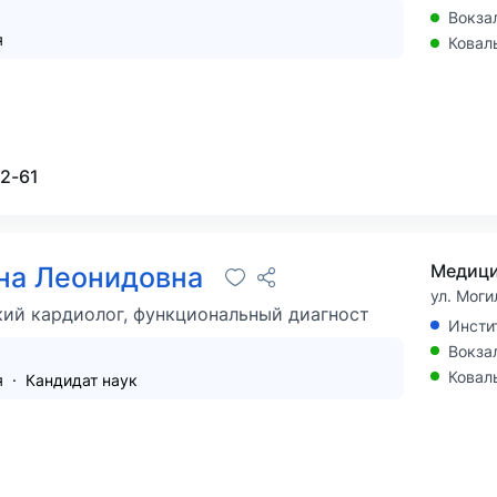
Вокза
я
Ковал
02-61
на Леонидовна
ул. Моги
кий кардиолог, функциональный диагност
Инсти
Вокза
Ковал
я
Кандидат наук