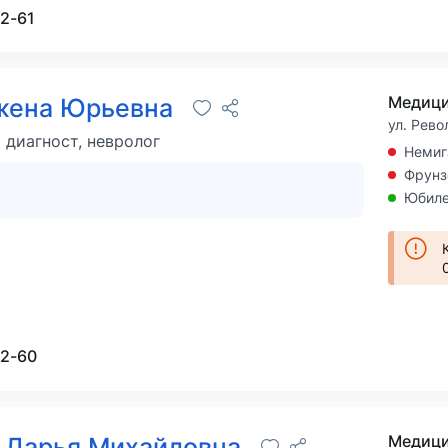
02-61
жена Юрьевна
ул. Рево
диагност, невролог
Немиг
Фрунз
Юбиле
02-60
 Дарья Михайловна