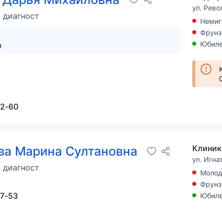
ул. Рево
 диагност
Немиг
Фрунз
Юбиле
я
02-60
Клиник
ва Марина Султановна
ул. Игна
 диагност
Моло
Фрунз
27-53
Юбиле