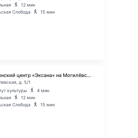
льная
12 мин
ьская Слобода
15 мин
Медицинский центр «Эксана» на Могилёвской
левская, д. 5/1
тут культуры
4 мин
льная
12 мин
ьская Слобода
15 мин