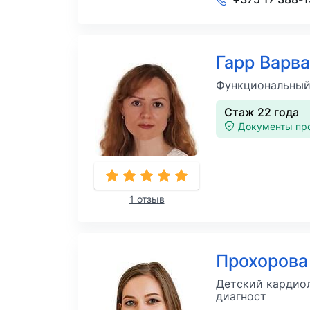
Гарр Варв
Функциональный
Стаж 22 года
Документы пр
1 отзыв
Прохорова
Детский кардиол
диагност