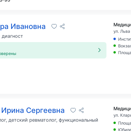
Медици
ара Ивановна
ул. Льва
 диагност
Инсти
Вокза
Площа
оверены
 Ирина Сергеевна
ул. Клар
ог, детский ревматолог, функциональный
Площа
Юбиле