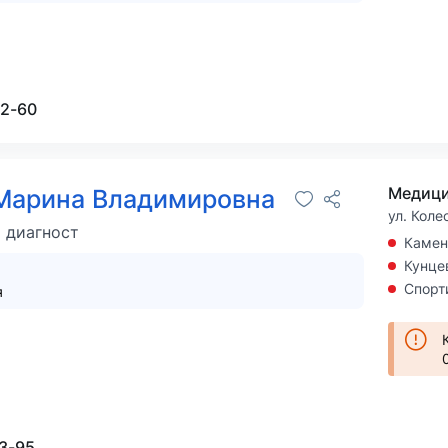
02-60
Медици
Марина Владимировна
ул. Коле
 диагност
Камен
Кунце
Спорт
я
13-95