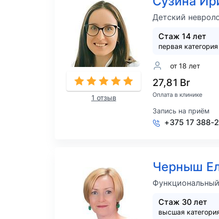
Сузина Ир
Детский невроло
Стаж 14 лет
первая категория
от 18 лет
27,81 Br
Оплата в клинике
1 отзыв
Запись на приём
+375 17 388-
Черныш Ел
Функциональный
Стаж 30 лет
высшая категори