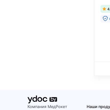
4
Компания МедРокет
Наши прод