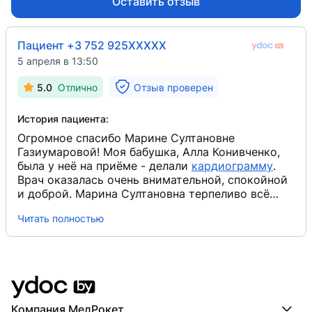
Оставить отзыв
Пациент +3 752 925XXXXX
5 апреля в 13:50
5.0
Отлично
Отзыв проверен
История пациента:
Огромное спасибо Марине Султановне
Газиумаровой! Моя бабушка, Алла Конивченко,
была у неё на приёме - делали
кардиограмму
​.
Врач оказалась очень внимательной, спокойной
и доброй. Марина Султановна терпеливо всё
объяснила бабушке, помогла удобно устроиться,
Читать полностью
процедуру провела аккуратно и без лишней
спешки. Бабушка осталась очень довольна: всё
прошло комфортно, никто на неё не повысил
голос и не торопил. Очень приятно, когда к
пожилым людям относятся с таким уважением и
заботой. Обязательно будем обращаться только
к ней! Спасибо большое за Ваш труд!
Компания МедРокет