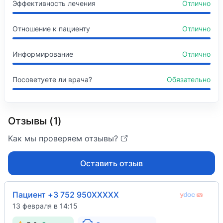
2002
Эффективность лечения
Отлично
Неврология
«Вопросы функциональной диагностики с осно
Циклы переподготовки
Отношение к пациенту
Отлично
2006
«Инструментальная диагностика заболеваний с
Информирование
Отлично
2010
«Сосудистые заболевания головного и спинного
Посоветуете ли врача?
Обязательно
2014
«Сосудистые заболевания головного и спинного
Отзывы (1)
2015
«Базовые клинико-электроэнцефалографические
Как мы проверяем отзывы?
2018
«Заболевания периферической нервной систем
Оставить отзыв
2019
«Лечебные блокады в неврологии», БелМАПО
Пациент +3 752 950XXXXX
13 февраля в 14:15