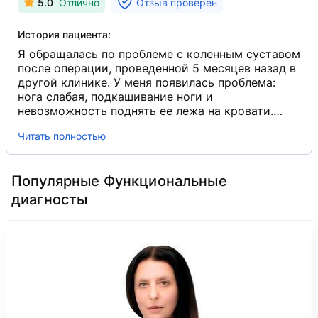
5.0
Отлично
Отзыв проверен
История пациента:
Я обращалась по проблеме с коленным суставом
после операции, проведенной 5 месяцев назад в
другой клинике. У меня появилась проблема:
нога слабая, подкашивание ноги и
невозможность поднять ее лежа на кровати.
Врач внимательно все посмотрел, сделал
Читать полностью
обследование. Вежливо и ласково предупредил
о том, что процедура неприятная. Сделал вывод,
озвучил диагноз и сказал, что далее делать.
Популярные Функциональные
Прошла дополнительное обследование
УЗИ
​,
которое врач назначил, и пошагово выполнила
диагносты
все указания, и теперь занимаюсь лечением и
устранением этой проблемы. Как оказалось,
врач озвучил, что это была врачебная ошибка
при операции, которую проводили в другой
клинике, и мне повредили сухожилие и нерв.
Посоветовал обратиться в клинику, где была
проведена операция, для получения протокола
операции, и дополнительно назначил УЗИ бедра,